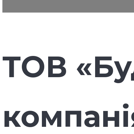
ТОВ
«Бу
компані