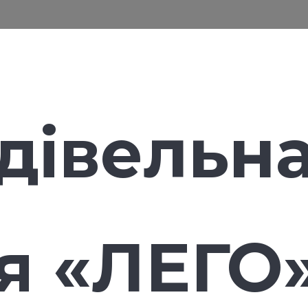
дівельн
я
«ЛЕГО