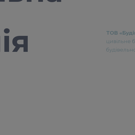
ія
ТОВ «Буді
цивільне б
будівельно
»