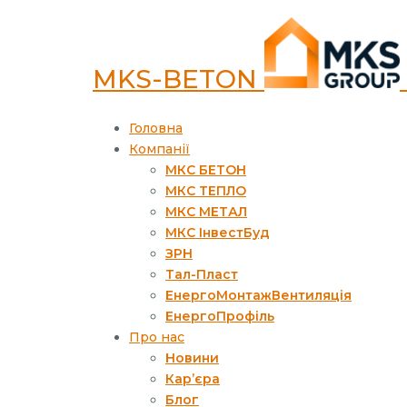
MKS-BETON
Головна
Компанії
МКС БЕТОН
МКС ТЕПЛО
МКС МЕТАЛ
МКС ІнвестБуд
ЗРН
Тал-Пласт
ЕнергоМонтажВентиляція
ЕнергоПрофіль
Про нас
Новини
Кар’єра
Блог