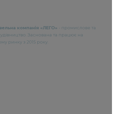
вельна компанія «ЛЕГО»
- промислове та
удівництво. Заснована та працює на
му ринку з 2015 року.