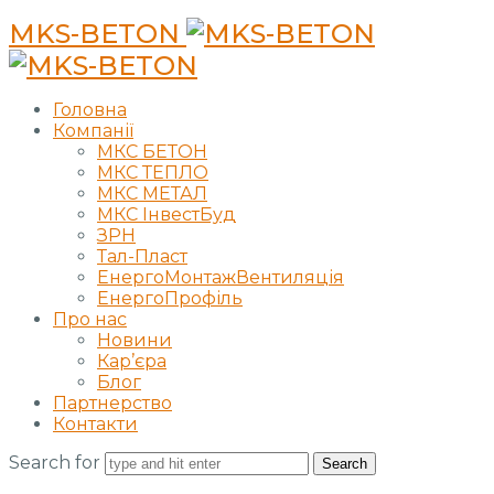
MKS-BETON
Головна
Компанії
МКС БЕТОН
МКС ТЕПЛО
МКС МЕТАЛ
МКС ІнвестБуд
ЗРН
Тал-Пласт
ЕнергоМонтажВентиляція
ЕнергоПрофіль
Про нас
Новини
Кар’єра
Блог
Партнерство
Контакти
Search for