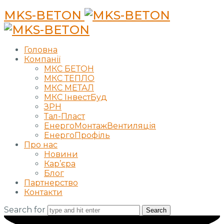
MKS-BETON
Головна
Компанії
МКС БЕТОН
МКС ТЕПЛО
МКС МЕТАЛ
МКС ІнвестБуд
ЗРН
Тал-Пласт
ЕнергоМонтажВентиляція
ЕнергоПрофіль
Про нас
Новини
Кар’єра
Блог
Партнерство
Контакти
Search for