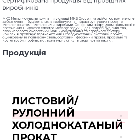
Сертифікована продукція від провідних
виробників
МКС Метал - сучасна компанія у складі MKS Group, яка здійснює комплексне
забезпечення будівельних, виробничих та інфраструктурних проектів
металопрокатом і металевими виробами. Основним напрямком діяльності є
постачання широкого спектра металопродукції для потреб будівництва,
промисловості, енергетики, машинобудування та аграрного сектору.
Компанія пропонує гарячекатаний і холоднокатаний листовий прокат,
оцинковану та полімерну сталь, сортовий і фасонний прокат, профільні та
круглі труби, профнастил, арматурну сітку та решітковий настил.
Продукція
ЛИСТОВИЙ/
РУЛОННИЙ
ХОЛОДНОКАТАНЫЙ
ПРОКАТ