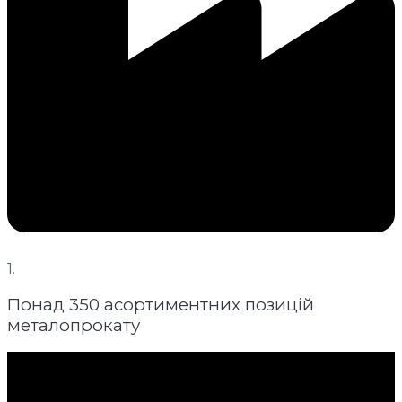
1.
Понад 350 асортиментних позицій
металопрокату