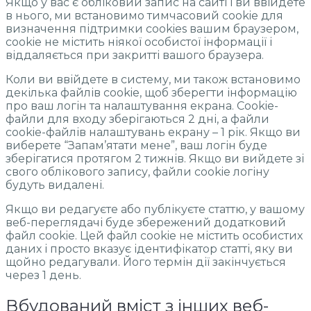
Якщо у вас є обліковий запис на сайті і ви ввійдете
в нього, ми встановимо тимчасовий cookie для
визначення підтримки cookies вашим браузером,
cookie не містить ніякої особистої інформації і
віддаляється при закритті вашого браузера.
Коли ви ввійдете в систему, ми також встановимо
декілька файлів cookie, щоб зберегти інформацію
про ваш логін та налаштування екрана. Cookie-
файли для входу зберігаються 2 дні, а файли
cookie-файлів налаштувань екрану – 1 рік. Якщо ви
виберете “Запам’ятати мене”, ваш логін буде
зберігатися протягом 2 тижнів. Якщо ви вийдете зі
свого облікового запису, файли cookie логіну
будуть видалені.
Якщо ви редагуєте або публікуєте статтю, у вашому
веб-переглядачі буде збережений додатковий
файл cookie. Цей файл cookie не містить особистих
даних і просто вказує ідентифікатор статті, яку ви
щойно редагували. Його термін дії закінчується
через 1 день.
Вбудований вміст з інших веб-