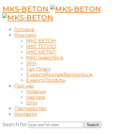
MKS-BETON
Головна
Компанії
МКС БЕТОН
МКС ТЕПЛО
МКС МЕТАЛ
МКС ІнвестБуд
ЗРН
Тал-Пласт
ЕнергоМонтажВентиляція
ЕнергоПрофіль
Про нас
Новини
Кар’єра
Блог
Партнерство
Контакти
Search for