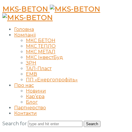
MKS-BETON
Головна
Компанії
МКС БЕТОН
МКС ТЕПЛО
МКС МЕТАЛ
МКС ІнвестБуд
ЗРН
ТАЛ-Пласт
ЕМВ
ПП «Енергопрофіль»
Про нас
Новини
Кар’єра
Блог
Партнерство
Контакти
Search for