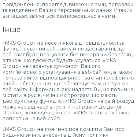
повідомлення, перегляд, внесення змін, поправок
та видалення Ваших персональних даних. У таких
випадках, зв’яжіться безпосередньо з нами.
Інше
«MKS Group» не несе ніякої відповідальності за
функціонування веб-сайту й не дає гарантії, що
веб-сайт буде працювати без перерв чи без збоїв,
а також, що дефекти будуть усуватися. «MKS
Group» не гарантує сумісності Вашого
комп’ютерного устаткування з веб-сайтом, а також
не несе ніякої відповідальності за стан телефонних
ліній і, обладнання що забезпечує Вам доступ до
веб-сайту. Інформація, яку надаєте Ви, не повинна
містити вірусів, чи інших програм, що мають
деструктивну функцію.«MKS Group» на свій розсуд
може час від часу вносити поправки до даної
Політиці конфіденційності. «MKS Group» публікує
поправки на веб-сайті.
«MKS Group» не повинно повідомляти Вам про
будь-які зміни, внесені в дійсну політику