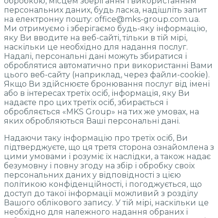
обробкою, місцем зберігання і використанням
персональних даних, будь ласка, надішліть запит
на електронну пошту: office@mks-group.com.ua.
Ми отримуємо і зберігаємо будь-яку інформацію,
яку Ви вводите на веб-сайті, тільки в тій мірі,
наскільки це необхідно для надання послуг.
Надалі, персональні дані можуть збиратися і
оброблятися автоматично при використанні Вами
цього веб-сайту (наприклад, через файли-cookie).
Якщо Ви здійснюєте бронювання послуг від імені
або в інтересах третіх осіб, інформація, яку Ви
надаєте про цих третіх осіб, збирається і
обробляється «MKS Group» на тих же умовах, на
яких обробляються Ваші персональні дані.
Надаючи таку інформацію про третіх осіб, Ви
підтверджуєте, що ця третя сторона ознайомлена з
цими умовами і розуміє їх наслідки, а також надає
безумовну і повну згоду на збір і обробку своїх
персональних даних у відповідності з цією
політикою конфіденційності, і погоджується, що
доступ до такої інформації можливий з розділу
Вашого облікового запису. У тій мірі, наскільки це
необхідно для належного надання обраних і