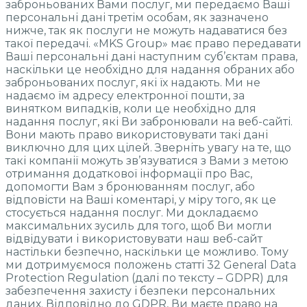
заброньованих Вами послуг, ми передаємо Ваші
персональні дані третім особам, як зазначено
нижче, так як послуги не можуть надаватися без
такої передачі. «MKS Group» має право передавати
Ваші персональні дані наступним суб’єктам права,
наскільки це необхідно для надання обраних або
заброньованих послуг, які їх надають. Ми не
надаємо їм адресу електронної пошти, за
винятком випадків, коли це необхідно для
надання послуг, які Ви забронювали на веб-сайті.
Вони мають право використовувати такі дані
виключно для цих цілей. Зверніть увагу на те, що
такі компанії можуть зв’язуватися з Вами з метою
отримання додаткової інформації про Вас,
допомогти Вам з бронюванням послуг, або
відповісти на Ваші коментарі, у міру того, як це
стосується надання послуг. Ми докладаємо
максимальних зусиль для того, щоб Ви могли
відвідувати і використовувати наш веб-сайт
настільки безпечно, наскільки це можливо. Тому
ми дотримуємося положень статті 32 General Data
Protection Regulation (далі по тексту – GDPR) для
забезпечення захисту і безпеки персональних
даних. Відповідно до GDPR, Ви маєте право на