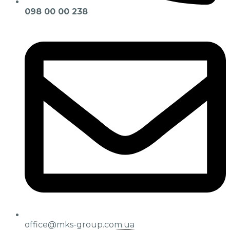
098 00 00 238
office@mks-group.com.ua